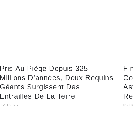
Pris Au Piège Depuis 325
Fi
Millions D’années, Deux Requins
Co
Géants Surgissent Des
As
Entrailles De La Terre
Re
05/11/2025
05/11