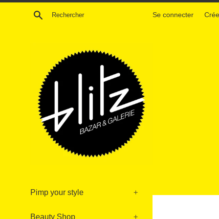
Passer
Recherche
Se connecter
Crée
au
contenu
Pimp your style
+
Beauty Shop
+