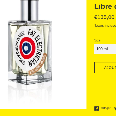
Libre
Prix
€135,00
régulier
Taxes incluse
Size
AJOU
Part
Partager