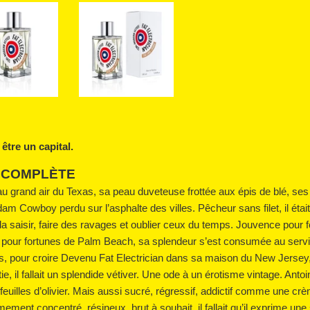
être un capital.
 COMPLÈTE
au grand air du Texas, sa peau duveteuse frottée aux épis de blé, ses 
m Cowboy perdu sur l’asphalte des villes. Pêcheur sans filet, il étai
a saisir, faire des ravages et oublier ceux du temps. Jouvence pour
our fortunes de Palm Beach, sa splendeur s’est consumée au service d
s, pour croire Devenu Fat Electrician dans sa maison du New Jersey, 
e, il fallait un splendide vétiver. Une ode à un érotisme vintage. Ant
s feuilles d’olivier. Mais aussi sucré, régressif, addictif comme une
ement concentré, résineux, brut à souhait, il fallait qu’il exprime une