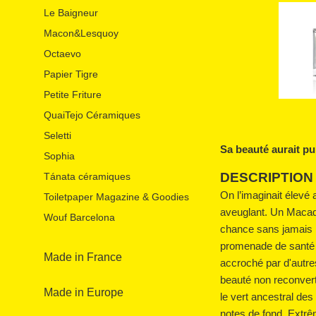
Le Baigneur
Macon&Lesquoy
Octaevo
Papier Tigre
Petite Friture
QuaiTejo Céramiques
Seletti
Sa beauté aurait pu 
Sophia
DESCRIPTION
Tánata céramiques
On l’imaginait élevé 
Toiletpaper Magazine & Goodies
aveuglant. Un Macada
Wouf Barcelona
chance sans jamais l
promenade de santé p
Made in France
accroché par d'autre
beauté non reconverti
Made in Europe
le vert ancestral de
notes de fond. Extrêm