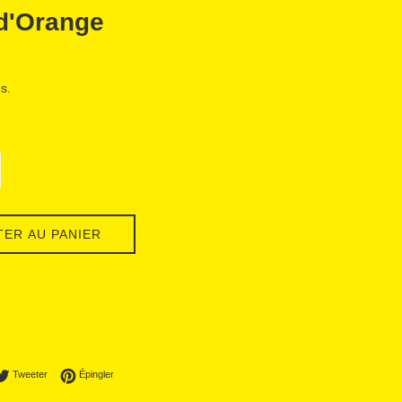
 d'Orange
s.
TER AU PANIER
ager sur Facebook
Tweeter sur Twitter
Épingler sur Pinterest
Tweeter
Épingler