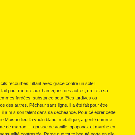
cils recourbés luttant avec grâce contre un soleil
t fait pour mordre aux hameçons des autres, croire à sa
 femmes fardées, substance pour fêtes tardives ou
es autres. Pêcheur sans ligne, il a été fait pour être
il a mis son talent dans sa déchéance. Pour célébrer cette
oine Maisondieu l’a voulu blanc, métallique, argenté comme
 crème de marron — gousse de vanille, opoponax et myrrhe en
 sensualité contrastée. Parce que toute beauté porte en elle