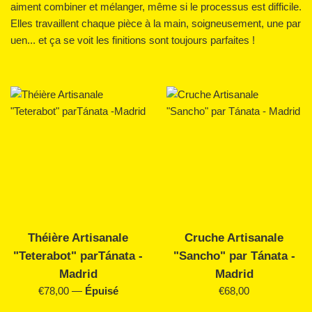
aiment combiner et mélanger, même si le processus est difficile.
Elles travaillent chaque pièce à la main, soigneusement, une par
uen... et ça se voit les finitions sont toujours parfaites !
Théière Artisanale
Cruche Artisanale
"Teterabot" parTánata -
"Sancho" par Tánata -
Madrid
Madrid
Prix
Prix
€78,00
—
Épuisé
€68,00
régulier
régulier