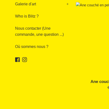
Galerie d'art
+
Who is Blitz ?
Nous contacter (Une
commande, une question ...)
Où sommes nous ?
Facebook
Instagram
Ane couc
P
r