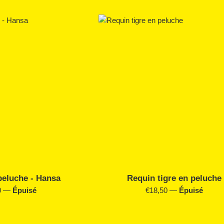
r
régulier
peluche - Hansa
Requin tigre en peluche
Prix
0
—
Épuisé
€18,50
—
Épuisé
r
régulier