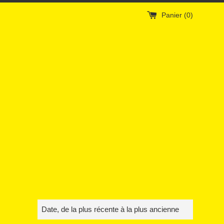
Panier (
0
)
Trier
par