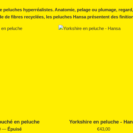
e peluches hyperréalistes. Anatomie, pelage ou plumage, regard, 
e de fibres recyclées, les peluches Hansa présentent des finitio
ouché en peluche
Yorkshire en peluche - Ha
Prix
0
—
Épuisé
€43,00