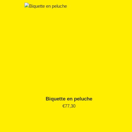
e
Biquette en peluche
Prix
€77,30
régulier