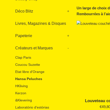
Un large de choix d
Déco Blitz
+
Rembourrées à l’aid
Livres, Magazines & Disques
Papeterie
+
Créateurs et Marques
-
Clap Paris
Coucou Suzette
Etat libre d'Orange
Hansa Peluches
HKliving
Kerzon
&Klevering
Louveteau c
Prix
€49,8
Laboratório d'estórias