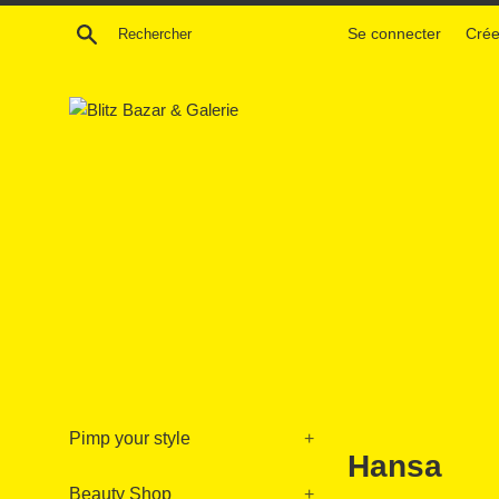
Passer
Recherche
Se connecter
Crée
au
contenu
Pimp your style
+
Hansa
Beauty Shop
+