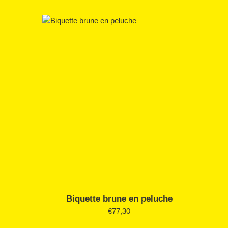
régulier
Biquette brune en peluche
Prix
€77,30
régulier