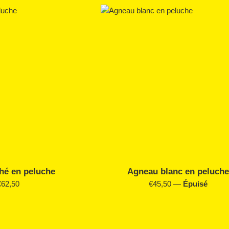
hé en peluche
Agneau blanc en peluch
rix
Prix
€62,50
€45,50
—
Épuisé
égulier
régulier