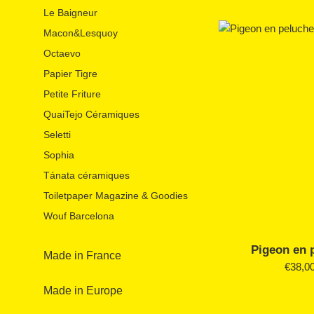
régulie
Le Baigneur
Macon&Lesquoy
Octaevo
Papier Tigre
Petite Friture
QuaiTejo Céramiques
Seletti
Sophia
Tánata céramiques
Toiletpaper Magazine & Goodies
Wouf Barcelona
Pigeon en 
Made in France
Prix
€38,0
régulie
Made in Europe