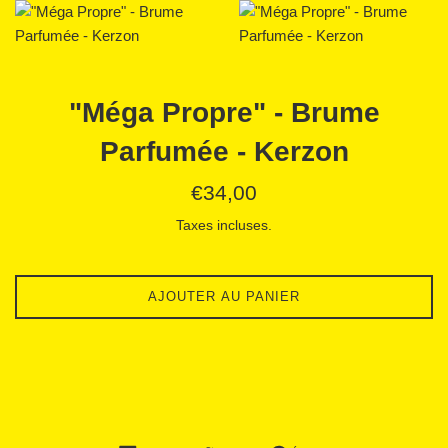
"Méga Propre" - Brume
Parfumée - Kerzon
Prix
€34,00
régulier
Taxes incluses.
AJOUTER AU PANIER