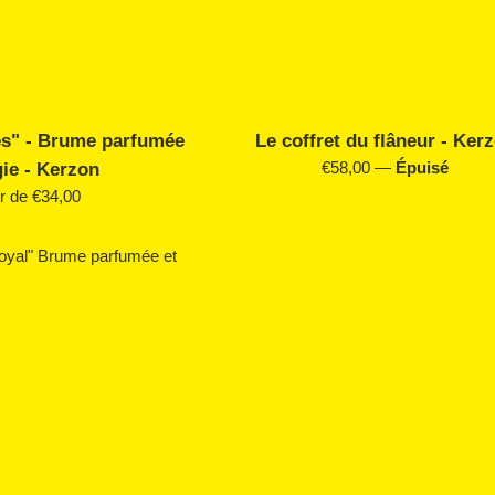
es" - Brume parfumée
Le coffret du flâneur - Ker
Prix
€58,00
—
Épuisé
ie - Kerzon
régulier
ir de €34,00