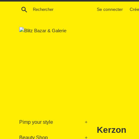
Passer
Recherche
Se connecter
Crée
au
contenu
Pimp your style
+
Kerzon
Beauty Shop
+