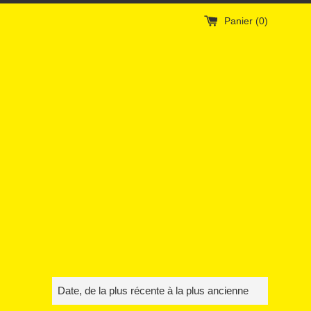
Panier (
0
)
Trier
par