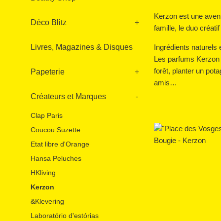
Kerzon est une aventu
Déco Blitz
+
famille, le duo créat
Livres, Magazines & Disques
Ingrédients naturels 
Les parfums Kerzon l
forêt, planter un pot
Papeterie
+
amis…
Créateurs et Marques
-
Clap Paris
Coucou Suzette
Etat libre d'Orange
Hansa Peluches
HKliving
Kerzon
&Klevering
Laboratório d'estórias