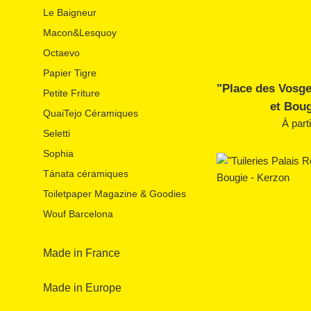
Le Baigneur
Macon&Lesquoy
Octaevo
Papier Tigre
"Place des Vosg
Petite Friture
et Boug
QuaiTejo Céramiques
À part
Seletti
Sophia
Tánata céramiques
Toiletpaper Magazine & Goodies
Wouf Barcelona
Made in France
Made in Europe