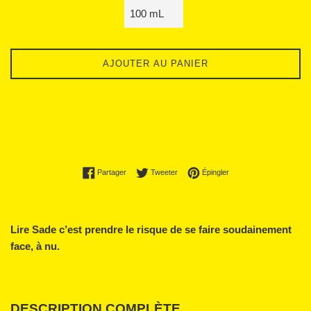
AJOUTER AU PANIER
Partager sur Facebook
Tweeter sur Twitter
Épingler sur Pinterest
Partager
Tweeter
Épingler
Lire Sade c’est prendre le risque de se faire soudainement
face, à nu.
DESCRIPTION COMPLÈTE