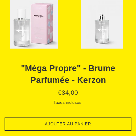
"Méga Propre" - Brume
Parfumée - Kerzon
Prix
€34,00
régulier
Taxes incluses.
AJOUTER AU PANIER