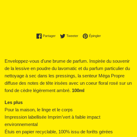
Partager sur Facebook
Tweeter sur Twitter
Épingler sur Pinterest
Partager
Tweeter
Épingler
Enveloppez-vous d'une brume de parfum. Inspirée du souvenir
de la lessive en poudre du lavomatic et du parfum particulier du
nettoyage à sec dans les pressings, la senteur Méga Propre
diffuse des notes de tête irisées avec un coeur floral rosé sur un
fond de cèdre légèrement ambré.
100ml
Les plus
Pour la maison, le linge et le corps
Impression labellisée Imprim’vert à faible impact
environnemental
Étuis en papier recyclable, 100% issu de forêts gérées