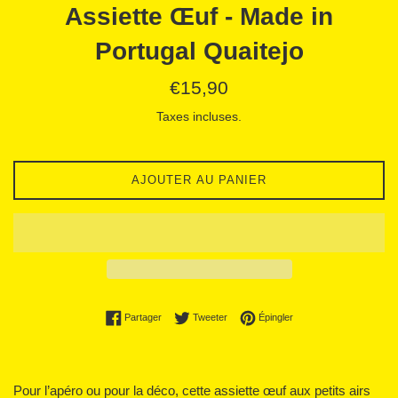
Assiette Œuf - Made in
Portugal Quaitejo
Prix
€15,90
régulier
Taxes incluses.
AJOUTER AU PANIER
Partager sur Facebook
Tweeter sur Twitter
Épingler sur Pinterest
Partager
Tweeter
Épingler
Pour l’apéro ou pour la déco, cette assiette œuf aux petits airs