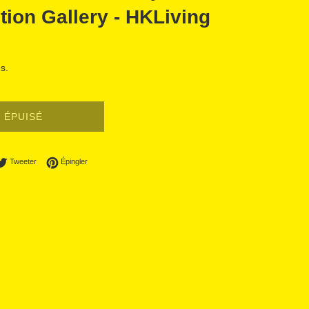
tion Gallery - HKLiving
s.
ÉPUISÉ
ager sur Facebook
Tweeter sur Twitter
Épingler sur Pinterest
Tweeter
Épingler