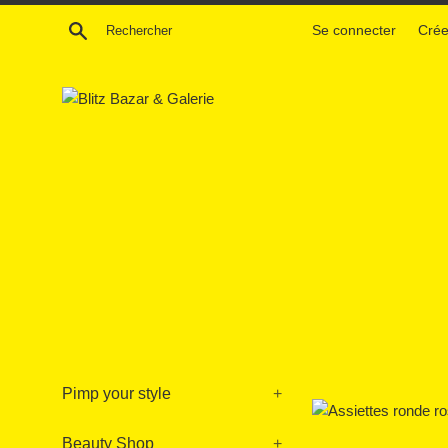
Passer
Recherche
Se connecter
Crée
au
contenu
Pimp your style
+
Beauty Shop
+