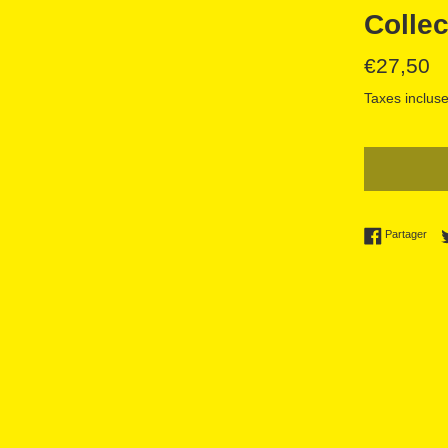
Collec
Prix
€27,50
régulier
Taxes incluse
Part
Partager