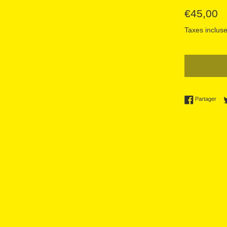
Prix
€45,00
régulier
Taxes incluse
Part
Partager