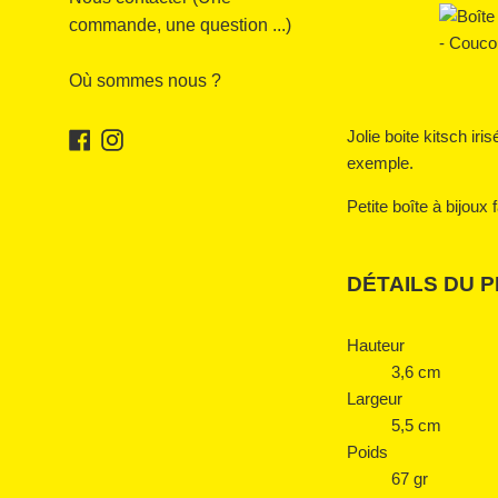
commande, une question ...)
Où sommes nous ?
Jolie boite kitsch ir
Facebook
Instagram
exemple.
Petite boîte à bijoux
DÉTAILS DU 
Hauteur
3,6 cm
Largeur
5,5 cm
Poids
67 gr