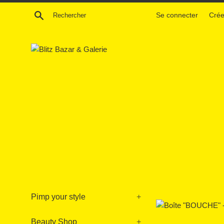
Passer
Recherche
Se connecter
Crée
au
contenu
Pimp your style
+
Beauty Shop
+