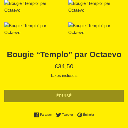
Bougie “Templo” par Octaevo
Prix
€34,50
régulier
Taxes incluses.
ÉPUISÉ
Partager sur Facebook
Tweeter sur Twitter
Épingler sur Pinterest
Partager
Tweeter
Épingler