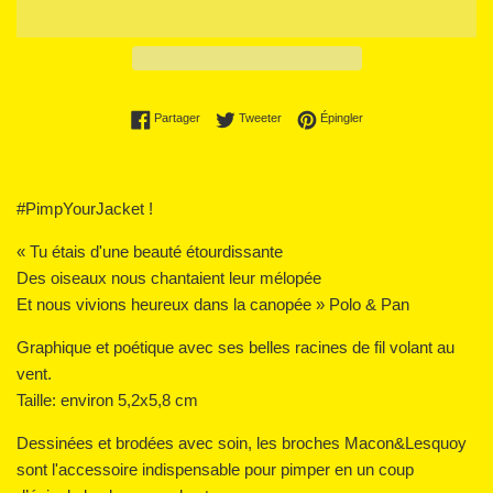
Partager sur Facebook
Tweeter sur Twitter
Épingler sur Pinterest
Partager
Tweeter
Épingler
#PimpYourJacket !
« Tu étais d'une beauté étourdissante
Des oiseaux nous chantaient leur mélopée
Et nous vivions heureux dans la canopée » Polo & Pan
Graphique et poétique avec ses belles racines de fil volant au
vent.
Taille: environ 5,2x5,8 cm
Dessinées et brodées avec soin, les broches Macon&Lesquoy
sont l'accessoire indispensable pour pimper en un coup