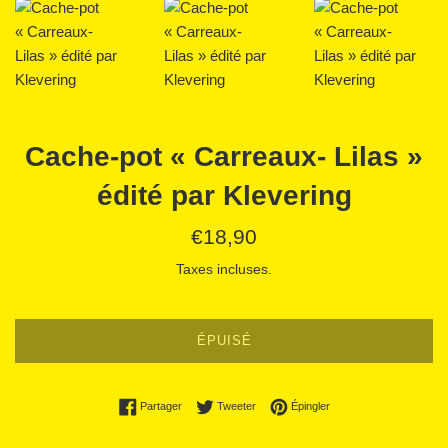
Cache-pot « Carreaux- Lilas »
édité par Klevering
Prix
€18,90
régulier
Taxes incluses.
ÉPUISÉ
Partager sur Facebook
Tweeter sur Twitter
Épingler sur Pinterest
Partager
Tweeter
Épingler