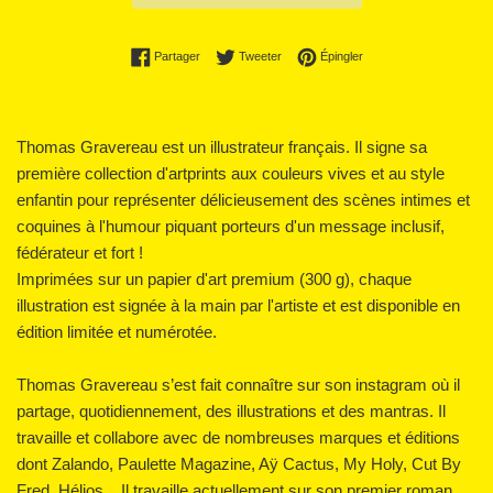
Partager sur Facebook
Tweeter sur Twitter
Épingler sur Pinterest
Partager
Tweeter
Épingler
Thomas Gravereau est un illustrateur français. Il signe sa
première collection d'artprints aux couleurs vives et au style
enfantin pour représenter délicieusement des scènes intimes et
coquines à l'humour piquant porteurs d'un message inclusif,
fédérateur et fort !
Imprimées sur un papier d'art premium (300 g), chaque
illustration est signée à la main par l'artiste et est disponible en
édition limitée et numérotée.
Thomas Gravereau s’est fait connaître sur son instagram où il
partage, quotidiennement, des illustrations et des mantras. Il
travaille et collabore avec de nombreuses marques et éditions
dont Zalando, Paulette Magazine, Aÿ Cactus, My Holy, Cut By
Fred, Hélios... Il travaille actuellement sur son premier roman