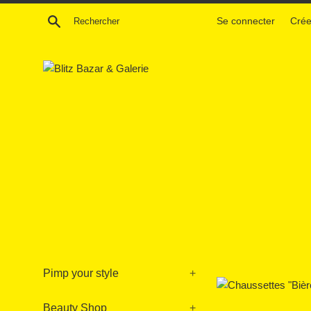
Passer
Recherche
Se connecter
Crée
au
contenu
Pimp your style
+
Beauty Shop
+