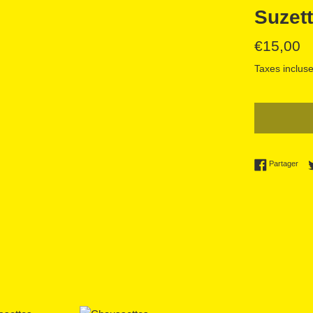
Suzet
Prix
€15,00
régulier
Taxes incluse
Part
Partager