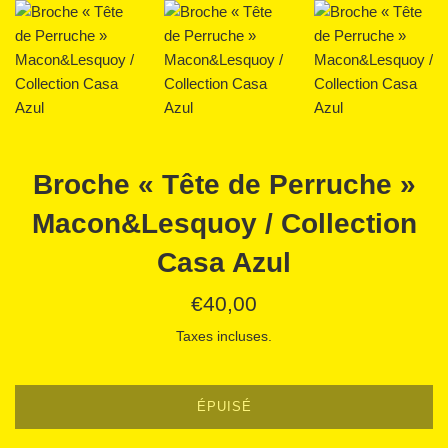
Broche « Tête de Perruche »
Macon&Lesquoy / Collection
Casa Azul
Prix
€40,00
régulier
Taxes incluses.
ÉPUISÉ