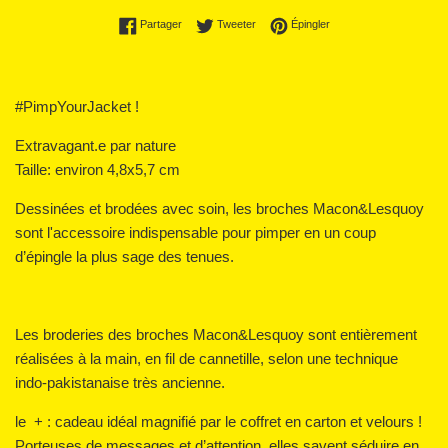
Partager sur Facebook
Tweeter sur Twitter
Épingler sur Pinterest
Partager
Tweeter
Épingler
#PimpYourJacket !
Extravagant.e par nature
Taille: environ 4,8x5,7 cm
Dessinées et brodées avec soin, les broches Macon&Lesquoy
sont l'accessoire indispensable pour pimper en un coup
d’épingle la plus sage des tenues.
Les broderies des broches Macon&Lesquoy sont entièrement
réalisées à la main, en fil de cannetille, selon une technique
indo-pakistanaise très ancienne.
le + : cadeau idéal magnifié par le coffret en carton et velours !
Porteuses de messages et d’attention, elles savent séduire en