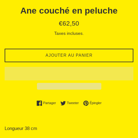
Ane couché en peluche
Prix
€62,50
régulier
Taxes incluses.
AJOUTER AU PANIER
Partager sur Facebook
Tweeter sur Twitter
Épingler sur Pinterest
Partager
Tweeter
Épingler
Longueur 38 cm