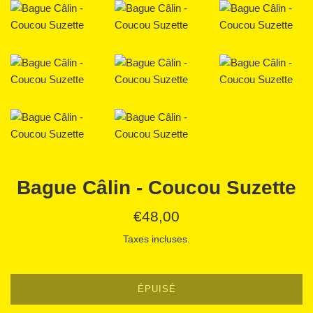
Bague Câlin - Coucou Suzette
Prix
€48,00
régulier
Taxes incluses.
ÉPUISÉ