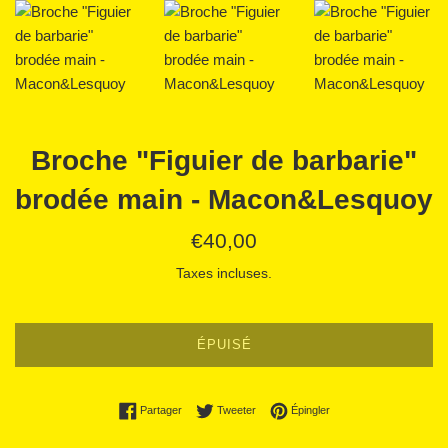
Broche "Figuier de barbarie"
brodée main - Macon&Lesquoy
Prix
€40,00
régulier
Taxes incluses.
ÉPUISÉ
Partager sur Facebook
Tweeter sur Twitter
Épingler sur Pinterest
Partager
Tweeter
Épingler