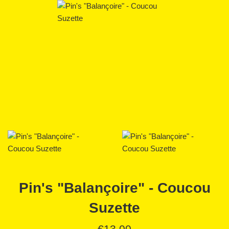
Pin's "Balançoire" - Coucou
Suzette
Prix
€13,00