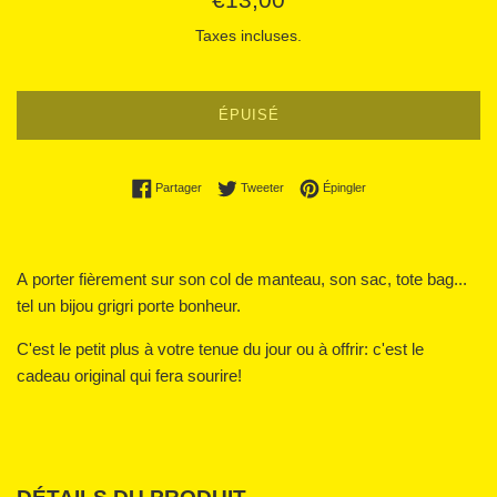
régulier
Taxes incluses.
ÉPUISÉ
Partager sur Facebook
Tweeter sur Twitter
Épingler sur Pinterest
Partager
Tweeter
Épingler
A porter fièrement sur son col de manteau, son sac, tote bag...
tel un bijou grigri porte bonheur.
C'est le petit plus à votre tenue du jour ou à offrir: c'est le
cadeau original qui fera sourire!