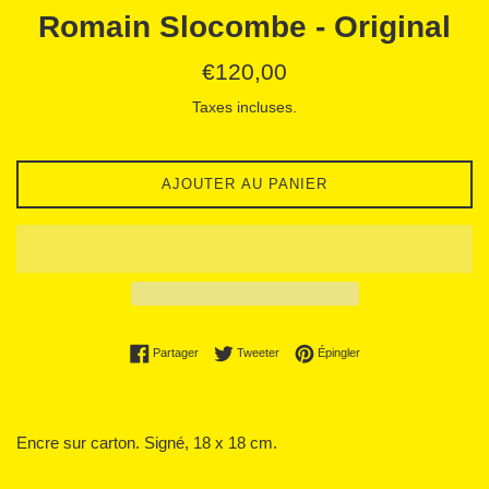
Romain Slocombe - Original
Prix
€120,00
régulier
Taxes incluses.
AJOUTER AU PANIER
Partager sur Facebook
Tweeter sur Twitter
Épingler sur Pinterest
Partager
Tweeter
Épingler
Encre sur carton. Signé, 18 x 18 cm.