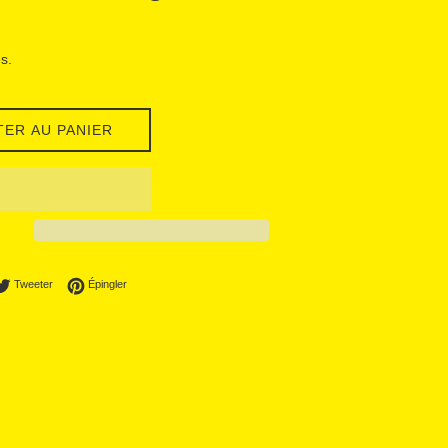
s.
TER AU PANIER
ager sur Facebook
Tweeter sur Twitter
Épingler sur Pinterest
Tweeter
Épingler