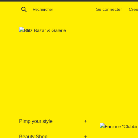
Passer
Recherche
Se connecter
Crée
au
contenu
Pimp your style
+
Beauty Shop
+