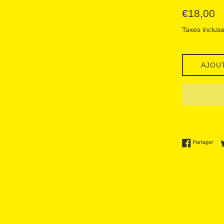
Prix
€18,00
régulier
Taxes incluse
AJOU
Part
Partager