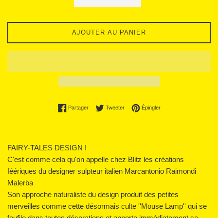
AJOUTER AU PANIER
Partager sur Facebook
Tweeter sur Twitter
Épingler sur Pinterest
Partager
Tweeter
Épingler
FAIRY-TALES DESIGN !
C'est comme cela qu'on appelle chez Blitz les créations
féériques du designer sulpteur italien Marcantonio Raimondi
Malerba
Son approche naturaliste du design produit des petites
merveilles comme cette désormais culte ''Mouse Lamp'' qui se
faufile dans toutes décorations et apporte immédiatement sa