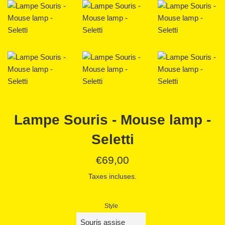
Lampe Souris - Mouse lamp -
Seletti
Prix
€69,00
régulier
Taxes incluses.
Style