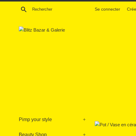
Passer
Recherche
Se connecter
Crée
au
contenu
Pimp your style
+
Beauty Shop
+