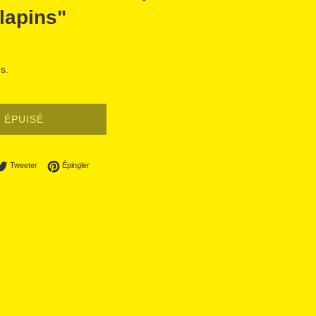
 lapins"
s.
ÉPUISÉ
ager sur Facebook
Tweeter sur Twitter
Épingler sur Pinterest
Tweeter
Épingler