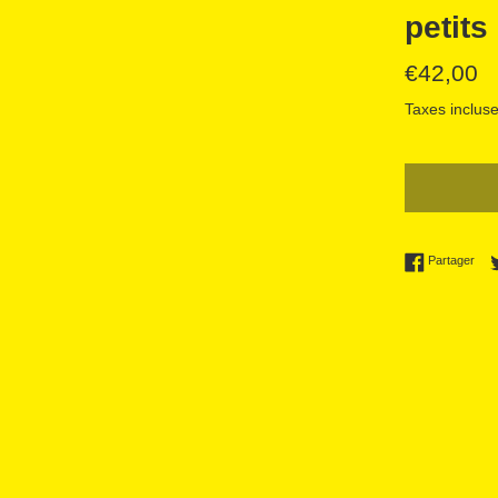
petits
Prix
€42,00
régulier
Taxes incluse
Part
Partager