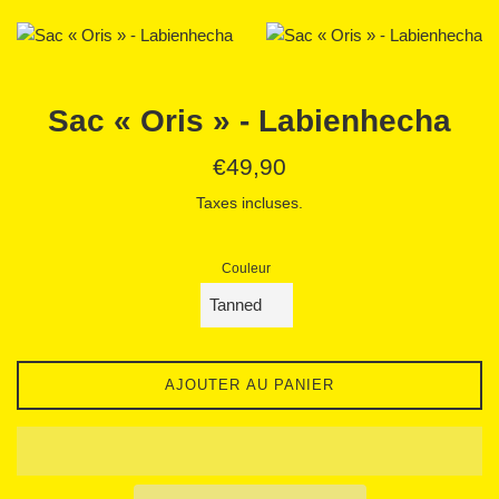
Sac « Oris » - Labienhecha
Prix
€49,90
régulier
Taxes incluses.
Couleur
AJOUTER AU PANIER