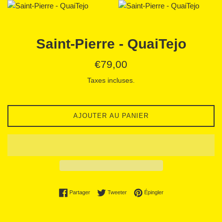
Saint-Pierre - QuaiTejo
Prix
€79,00
régulier
Taxes incluses.
AJOUTER AU PANIER
Partager sur Facebook
Tweeter sur Twitter
Épingler sur Pinterest
Partager
Tweeter
Épingler