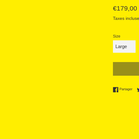
Prix
€179,00
régulier
Taxes incluse
Size
Part
Partager