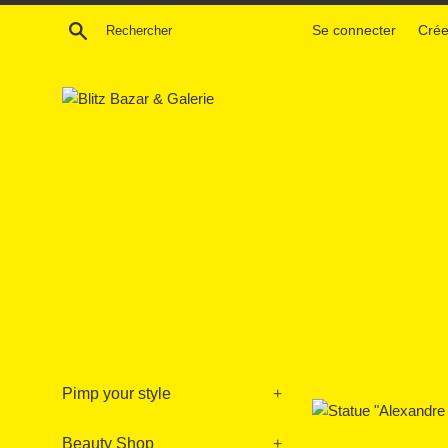
Passer
Recherche
Se connecter
Crée
au
contenu
Pimp your style
+
Beauty Shop
+