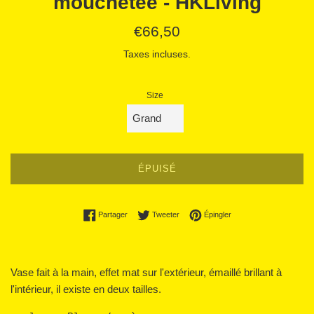
mouchetée - HKLiving
Prix
€66,50
régulier
Taxes incluses.
Size
ÉPUISÉ
Partager sur Facebook
Tweeter sur Twitter
Épingler sur Pinterest
Partager
Tweeter
Épingler
Vase fait à la main, effet mat sur l'extérieur, émaillé brillant à
l'intérieur, il existe en deux tailles.